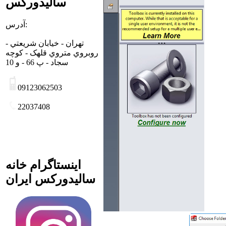
سالیدورکس
آدرس:
تهران - خيابان شريعتي -
روبروي متروي قلهک - کوچه
سجاد - پ 66 - و 10
09123062503
22037408
اینستاگرام خانه
سالیدورکس ایران