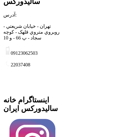
سالیدورکس
آدرس:
تهران - خيابان شريعتي -
روبروي متروي قلهک - کوچه
سجاد - پ 66 - و 10
09123062503
22037408
اینستاگرام خانه
سالیدورکس ایران