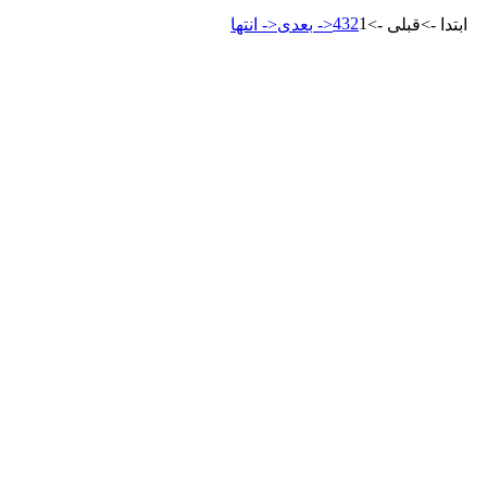
4
3
2
1
<- ابتدا
<- قبلی
بعدی ->
انتها ->