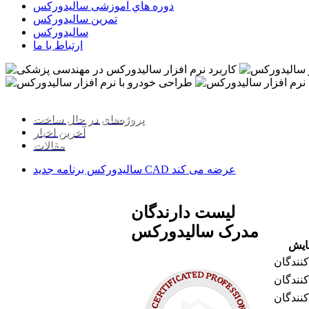
دوره هاي آموزشی سالیدورکس
تمرين سالیدورکس
سالیدورکس
ارتباط با ما
www.SolidWorks.ws
پروژه‌های در حال ساخت
آخرین اخبار
مقالات
سالیدورکس برنامه جدید CAD عرضه می کند
لیست دارندگان
مدرک سالیدورکس
مايش
کنندگان
کنندگان
کنندگان