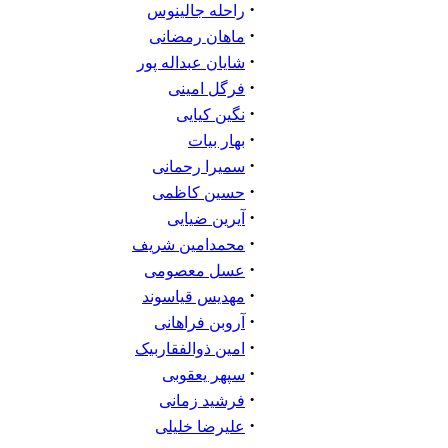
·
راحله جالینوس
·
ماهان رمضانی
·
شایان عبداله پور
·
فرگل امینی
·
نگین کیایی
·
بهار بیات
·
سمیرا رحمانی
·
حسین کاظمی
·
آیرین ضیایی
·
محمدامین شریف
·
عسل معصومی
·
مهدیس قیاسوند
·
آروبن فراهانی
·
امین ذوالفقاربیک
·
سپهر یعقوبی
·
فرشید زمانی
·
علیرضا خلیلی